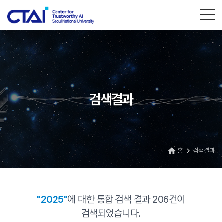
본문바로가기
검색결과
홈
검색결과
home
navigate_next
"2025"
에 대한 통합 검색 결과
206
건이
검색되었습니다.