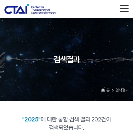
본문바로가기
검색결과
홈
검색결과
home
navigate_next
"2025"
에 대한 통합 검색 결과
202
건이
검색되었습니다.