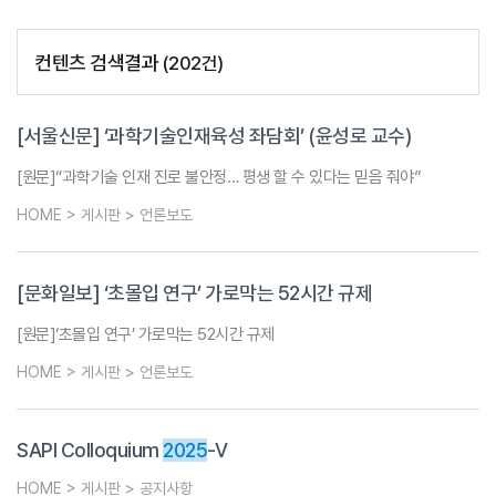
컨텐츠 검색결과
(
202
건)
[서울신문] ‘과학기술인재육성 좌담회’ (윤성로 교수)
[원문]“과학기술 인재 진로 불안정… 평생 할 수 있다는 믿음 줘야”
HOME > 게시판 > 언론보도
[문화일보] ‘초몰입 연구’ 가로막는 52시간 규제
[원문]‘초몰입 연구’ 가로막는 52시간 규제
HOME > 게시판 > 언론보도
SAPI Colloquium
2025
-V
HOME > 게시판 > 공지사항